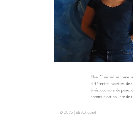
Elsa Chesnel est une ar
différentes facettes de s
émis, couleurs de peau, 
communication libre de to
© 2025 | ElsaChesnel