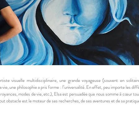
tiste visuelle multidisciplinaire, une grande voyageuse (souvent en solitair
a vie, une philosophie a pris forme : l’universalité. En effet, peu importe les di
croyances, modes de vie, etc.), Elsa est persuadée que nous somme à cœur tou
ut obstacle est le moteur de ses recherches, de ses aventures et de sa pratique