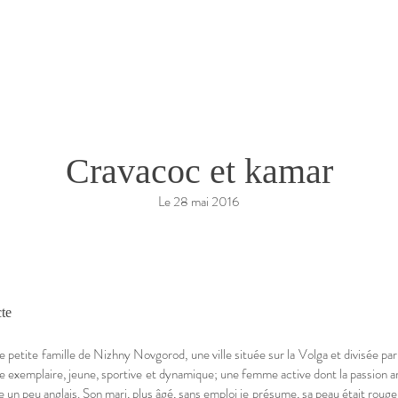
Cravacoc et kamar
Le 28 mai 2016
te
 petite famille de Nizhny Novgorod, une ville située sur la Volga et divisée par
exemplaire, jeune, sportive et dynamique; une femme active dont la passion arro
 un peu anglais. Son mari, plus âgé, sans emploi je présume, sa peau était roug