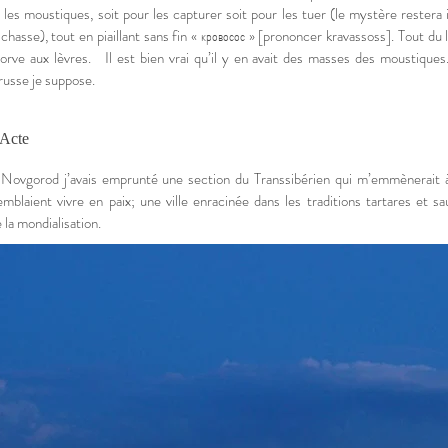
 les moustiques, soit pour les capturer soit pour les tuer (le mystère restera 
chasse), tout en piaillant sans fin « кровосос » [prononcer kravassoss]. Tout du
torve aux lèvres. Il est bien vrai qu’il y en avait des masses des moustiqu
russe je suppose.
Acte
ovgorod j’avais emprunté une section du Transsibérien qui m’emmènerait à
emblaient vivre en paix; une ville enracinée dans les traditions tartares et s
 la mondialisation.