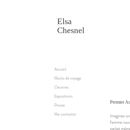
Elsa
Chesnel
Accueil
Récits de voyage
Oeuvres
Expositions
Premier Ac
Presse
Me contacter
Imaginez une
femme russe 
parlait même