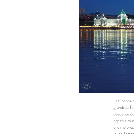
La Chance a
grandi au Ta
descente du 
capitale mus
elle me prés
jeune Tartar