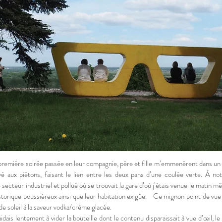
remière soirée passée en leur compagnie, père et fille m’emmenèrent dans un aut
vé aux piétons, faisant le lien entre les deux pans d’une coulée verte. À notr
 secteur industriel et pollué où se trouvait la gare d’où j’étais venue le matin m
storique poussiéreux ainsi que leur habitation exigüe. Ce mignon point de vue 
de soleil à la saveur vodka/crème glacée.
aidais lentement à vider la bouteille dont le contenu disparaissait à vue d’œil, le