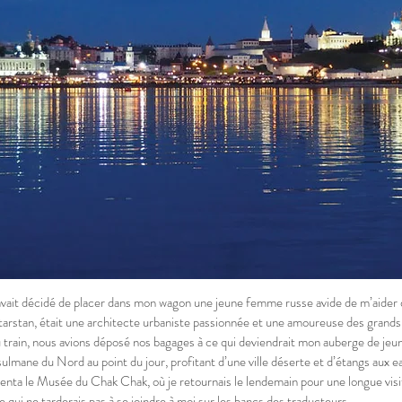
vait décidé de placer dans mon wagon une jeune femme russe avide de m’aider 
tarstan, était une architecte urbaniste passionnée et une amoureuse des grands
train, nous avions déposé nos bagages à ce qui deviendrait mon auberge de jeun
ulmane du Nord au point du jour, profitant d’une ville déserte et d’étangs aux e
enta le Musée du Chak Chak, où je retournais le lendemain pour une longue visit
e qui ne tarderais pas à se joindre à moi sur les bancs des traducteurs.