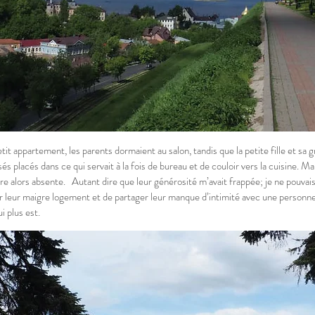
tit appartement, les parents dormaient au salon, tandis que la petite fille et s
sés placés dans ce qui servait à la fois de bureau et de couloir vers la cuisine. Ma
e alors absente. Autant dire que leur générosité m’avait frappée; je ne pouvai
 leur maigre logement et de partager leur manque d’intimité avec une personn
i plus est.