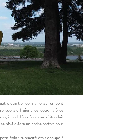
re quartier de la ville, sur un pont
e vue s’offraient les deux rivières
ême, à pied. Derrière nous s’étendait
se révéla être un cadre parfait pour
 petit éclair surexcité était occupé à