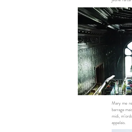
Mary me rec
barrage mais
midi, m’ord
appelais.