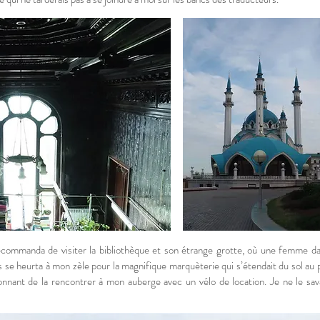
ommanda de visiter la bibliothèque et son étrange grotte, où une femme dans
 se heurta à mon zèle pour la magnifique marquèterie qui s’étendait du sol au p
onnant de la rencontrer à mon auberge avec un vélo de location. Je ne le sav