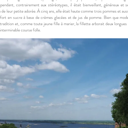
pendant, contrairement aux stéréotypes, il était bienveillant, généreux et
n de leur petite adorée. À cinq ans, elle était haute comme trois pommes et a
fort en sucre à base de crèmes glacées et de jus de pomme. Bien que modern
 tradition et, comme toute jeune fille à marier, la fillette arborait deux longues
 interminable course folle.