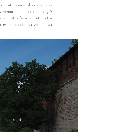
 semblait remarquablement bien
ussi menue qu’un moineau malgré
e, cette famille continuait à
 tresses blondes qui volaient au