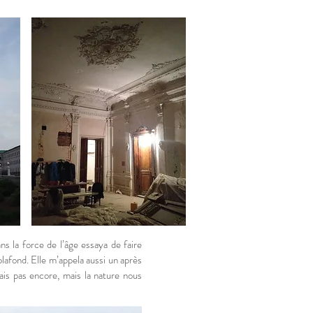
 la force de l’âge essaya de faire
lafond. Elle m’appela aussi un après
ais pas encore, mais la nature nous