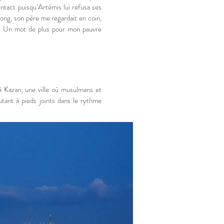
intact puisqu’Artémis lui refusa ses
 long, son père me regardait en coin,
es. Un mot de plus pour mon pauvre
 Kazan; une ville où musulmans et
autant à pieds joints dans le rythme