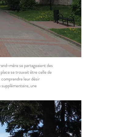
a grand-mère se partageaient des
 place se trouvait être celle de
s comprendre leur désir
e supplémentaire, une