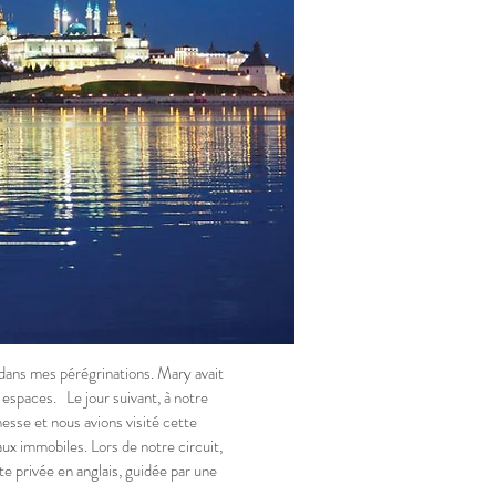
dans mes pérégrinations. Mary avait
 espaces. Le jour suivant, à notre
esse et nous avions visité cette
aux immobiles. Lors de notre circuit,
e privée en anglais, guidée par une