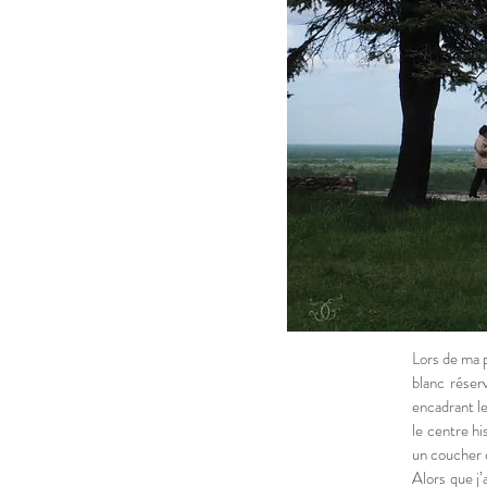
Lors de ma p
blanc réser
encadrant le
le centre hi
un coucher 
Alors que j’