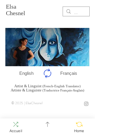
Elsa
Chesnel
English
Français
Artist & Linguist
(French-English Translator)
Artiste & Linguiste
(Traductrice Français-Anglais)
© 2025 | ElsaChesnel
Accueil
Home